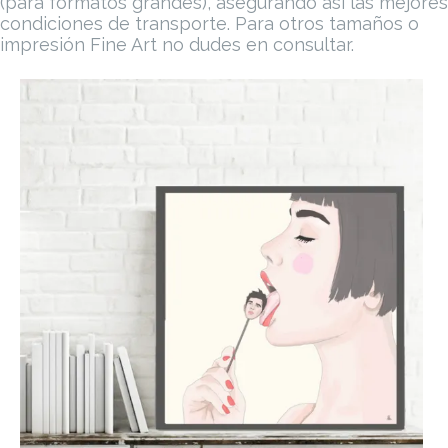
(para formatos grandes), asegurando así las mejores
cantidad
condiciones de transporte.
Para otros tamaños o
impresión Fine Art no dudes en consultar.