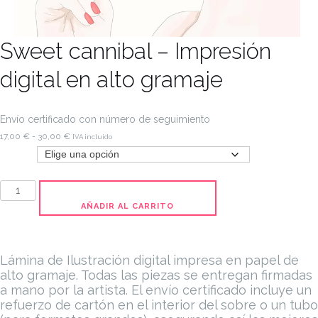
Sweet cannibal – Impresión
digital en alto gramaje
Envío certificado con número de seguimiento
Rango
17,00
€
-
30,00
€
IVA incluido
de
Tamaño
precios:
desde
Sweet
17,00 €
cannibal
AÑADIR AL CARRITO
hasta
-
30,00 €
Impresión
digital
Lámina de Ilustración digital impresa en papel de
en
alto gramaje. Todas las piezas se entregan firmadas
a mano por la artista.
El envío certificado incluye un
alto
refuerzo de cartón en el interior del sobre o un tubo
gramaje