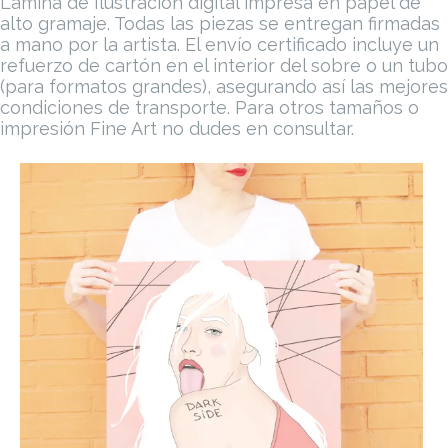
digital
Lámina de Ilustración digital impresa en papel de
alto gramaje. Todas las piezas se entregan firmadas
en
a mano por la artista.
El envío certificado incluye un
alto
refuerzo de cartón en el interior del sobre o un tubo
gramaje
(para formatos grandes), asegurando así las mejores
cantidad
condiciones de transporte.
Para otros tamaños o
impresión Fine Art no dudes en consultar.