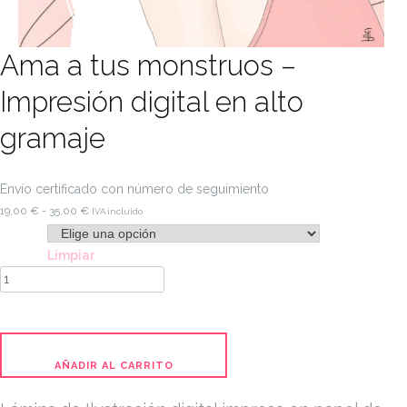
Ama a tus monstruos –
Impresión digital en alto
gramaje
Envío certificado con número de seguimiento
Rango
19,00
€
-
35,00
€
IVA incluido
de
Tamaño
precios:
Limpiar
Ama
desde
a
19,00 €
tus
hasta
monstruos
35,00 €
-
AÑADIR AL CARRITO
Impresión