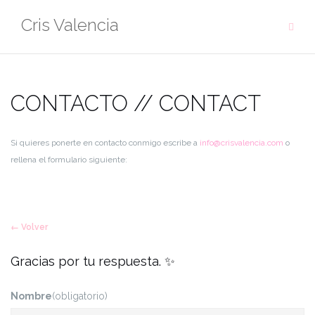
Saltar
Cris Valencia
al
contenido
CONTACTO // CONTACT
Si quieres ponerte en contacto conmigo escribe a
info@crisvalencia.com
o
rellena el formulario siguiente:
← Volver
Gracias por tu respuesta. ✨
Nombre
(obligatorio)