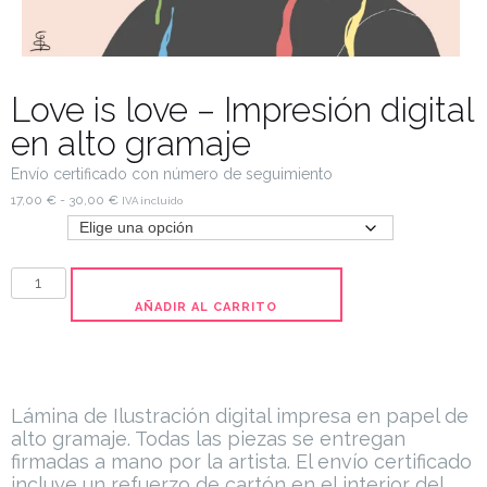
Love is love – Impresión digital
en alto gramaje
Envío certificado con número de seguimiento
17,00
€
-
30,00
€
IVA incluido
Tamaño
AÑADIR AL CARRITO
Lámina de Ilustración digital impresa en papel de
alto gramaje. Todas las piezas se entregan
firmadas a mano por la artista.
El envío certificado
incluye un refuerzo de cartón en el interior del