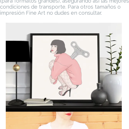
(para formatos grandes), asegurando así las mejores
cantidad
condiciones de transporte.
Para otros tamaños o
impresión Fine Art no dudes en consultar.