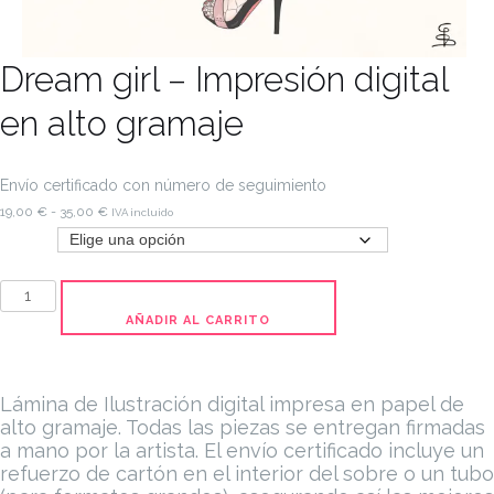
Dream girl – Impresión digital
en alto gramaje
Envío certificado con número de seguimiento
Rango
19,00
€
-
35,00
€
IVA incluido
de
Tamaño
precios:
desde
Dream
19,00 €
girl
AÑADIR AL CARRITO
hasta
-
35,00 €
Impresión
digital
Lámina de Ilustración digital impresa en papel de
en
alto gramaje. Todas las piezas se entregan firmadas
a mano por la artista.
El envío certificado incluye un
alto
refuerzo de cartón en el interior del sobre o un tubo
gramaje