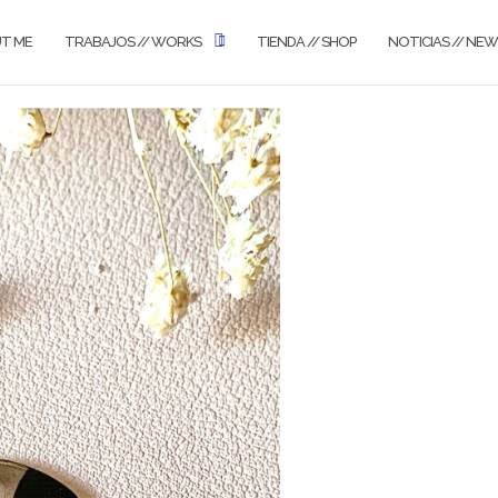
UT ME
TRABAJOS // WORKS
TIENDA // SHOP
NOTICIAS // NE