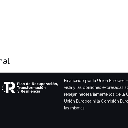
nal
Financiado por la Unión Europea 
vista y las opiniones expresadas s
reflejan necesariamente los de la 
Unión Europea ni la Comisión Eur
las mismas.