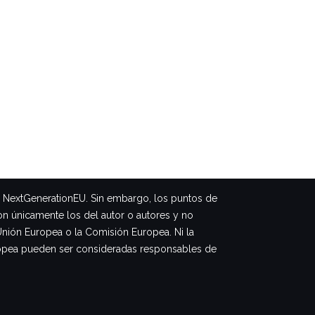
– NextGenerationEU. Sin embargo, los puntos de
on únicamente los del autor o autores y no
Unión Europea o la Comisión Europea. Ni la
opea pueden ser consideradas responsables de