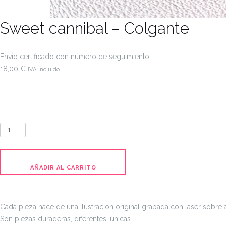
Sweet cannibal – Colgante
Envío certificado con número de seguimiento
18,00
€
IVA incluido
Sweet
cannibal
-
Colgante
AÑADIR AL CARRITO
cantidad
Cada pieza nace de una ilustración original grabada con láser sobre 
Son piezas duraderas, diferentes, únicas.