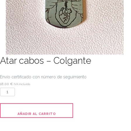
Atar cabos – Colgante
Envío certificado con número de seguimiento
18,00
€
IVA incluido
Atar
cabos
-
Colgante
AÑADIR AL CARRITO
cantidad