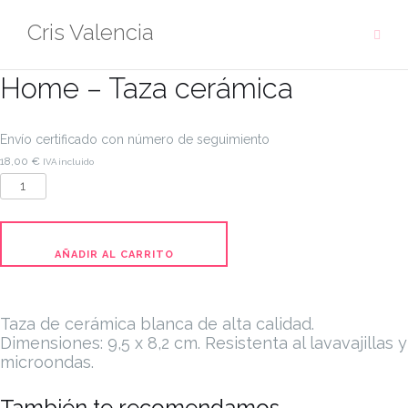
Saltar
Cris Valencia
al
contenido
Home – Taza cerámica
Envío certificado con número de seguimiento
18,00
€
IVA incluido
Home
-
Taza
cerámica
AÑADIR AL CARRITO
cantidad
Taza de cerámica blanca de alta calidad.
Dimensiones: 9,5 x 8,2 cm.
Resistenta al lavavajillas y
microondas.
También te recomendamos...