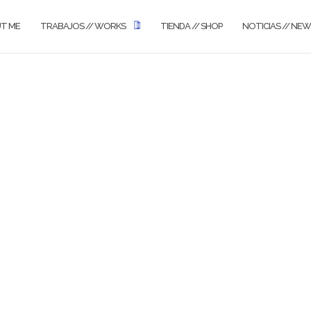
UT ME
TRABAJOS // WORKS
TIENDA // SHOP
NOTICIAS // NE