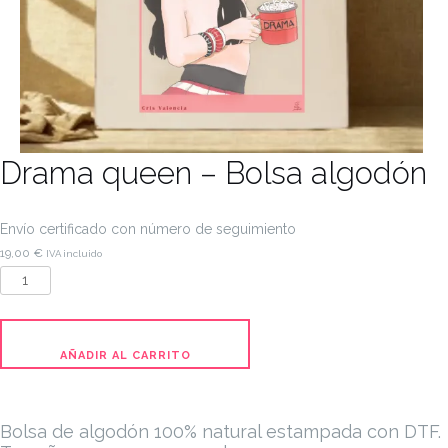
Drama queen – Bolsa algodón
Envío certificado con número de seguimiento
19,00
€
IVA incluido
Drama
queen
-
Bolsa
AÑADIR AL CARRITO
algodón
cantidad
Bolsa de algodón 100% natural estampada con DTF.