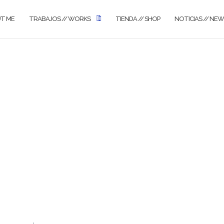
UT ME
TRABAJOS // WORKS
TIENDA // SHOP
NOTICIAS // NE