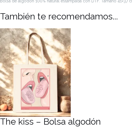
Bolsa de algodón 100% natural estampada con DTF. Tamaño 41×37 cm
También te recomendamos...
The kiss – Bolsa algodón