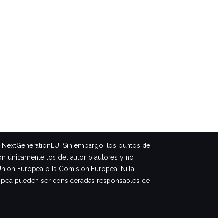
– NextGenerationEU. Sin embargo, los puntos de
on únicamente los del autor o autores y no
Unión Europea o la Comisión Europea. Ni la
opea pueden ser consideradas responsables de