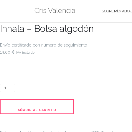
Saltar
Cris Valencia
al
SOBRE MÍ // ABO
contenido
Inhala – Bolsa algodón
Envío certificado con número de seguimiento
19,00
€
IVA incluido
Inhala
-
Bolsa
algodón
AÑADIR AL CARRITO
cantidad