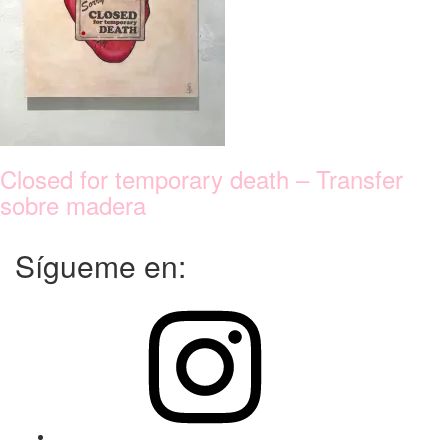
Closed for temporary death – Transfer
sobre madera
Sígueme en:
Instagram