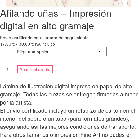
Afilando uñas – Impresión
digital en alto gramaje
Envío certificado con número de seguimiento
Rango
17,00
€
-
30,00
€
IVA incluido
de
Tamaño
precios:
desde
Afilando
17,00 €
Añadir al carrito
uñas
hasta
-
30,00 €
Lámina de Ilustración digital impresa en papel de alto
Impresión
digital
gramaje. Todas las piezas se entregan firmadas a mano
en
por la artista.
alto
El envío certificado incluye un refuerzo de cartón en el
gramaje
interior del sobre o un tubo (para formatos grandes),
cantidad
asegurando así las mejores condiciones de transporte.
Para otros tamaños o impresión Fine Art no dudes en