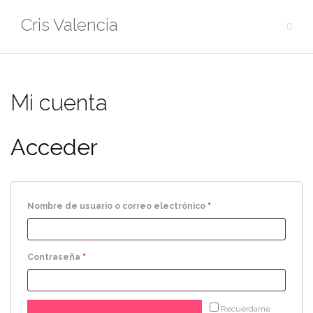
Saltar
Cris Valencia
al
contenido
Mi cuenta
Acceder
Obligatorio
Nombre de usuario o correo electrónico
*
Obligatorio
Contraseña
*
Recuérdame