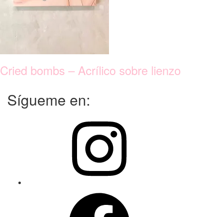
Cried bombs – Acrílico sobre lienzo
Sígueme en:
Instagram
Facebook