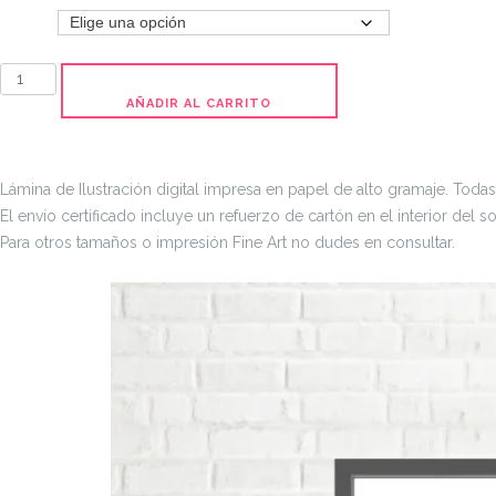
hasta
Tamaño
30,00 €
Starvation
-
AÑADIR AL CARRITO
Impresión
digital
en
Lámina de Ilustración digital impresa en papel de alto gramaje. Todas 
alto
El envío certificado incluye un refuerzo de cartón en el interior del
gramaje
Para otros tamaños o impresión Fine Art no dudes en consultar.
cantidad