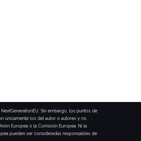
– NextGenerationEU. Sin embargo, los puntos de
on únicamente los del autor o autores y no
Unión Europea o la Comisión Europea. Ni la
opea pueden ser consideradas responsables de