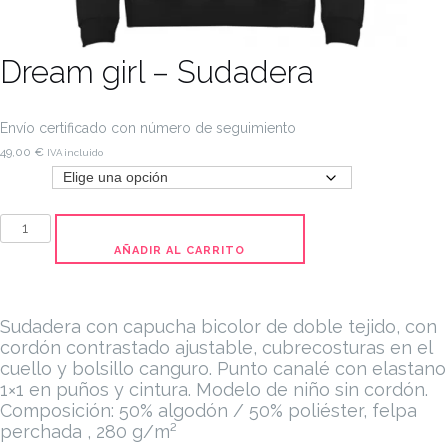
Dream girl – Sudadera
Envío certificado con número de seguimiento
49,00
€
IVA incluido
Tamaño
Dream
girl
AÑADIR AL CARRITO
-
Sudadera
cantidad
Sudadera con capucha bicolor de doble tejido, con
cordón contrastado ajustable, cubrecosturas en el
cuello y bolsillo canguro. Punto canalé con elastano
1×1 en puños y cintura. Modelo de niño sin cordón.
Composición: 50% algodón / 50% poliéster, felpa
perchada , 280 g/m²