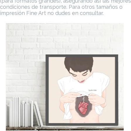
(para formatos grandes), asegurando así las mejores
cantidad
condiciones de transporte.
Para otros tamaños o
impresión Fine Art no dudes en consultar.