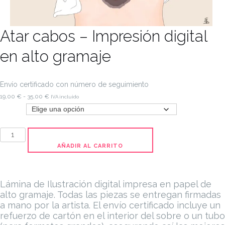
Atar cabos – Impresión digital
en alto gramaje
Envío certificado con número de seguimiento
Rango
19,00
€
-
35,00
€
IVA incluido
de
Tamaño
precios:
desde
Atar
19,00 €
cabos
AÑADIR AL CARRITO
hasta
-
35,00 €
Impresión
digital
Lámina de Ilustración digital impresa en papel de
en
alto gramaje. Todas las piezas se entregan firmadas
a mano por la artista.
El envío certificado incluye un
alto
refuerzo de cartón en el interior del sobre o un tubo
gramaje