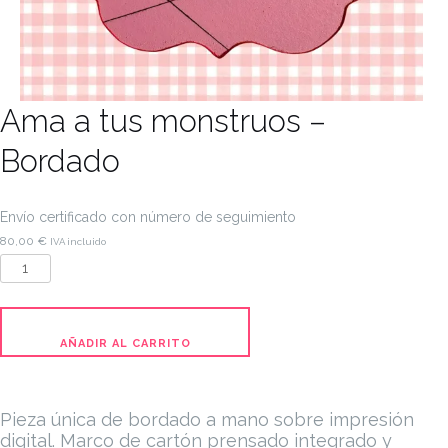
Ama a tus monstruos –
Bordado
Envío certificado con número de seguimiento
80,00
€
IVA incluido
Ama
a
tus
monstruos
AÑADIR AL CARRITO
-
Bordado
cantidad
Pieza única de bordado a mano sobre impresión
digital. Marco de cartón prensado integrado y