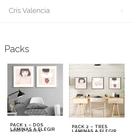
Cris Valencia
Packs
PACK 1 – DOS
PACK 2 – TRES
LÁMINAS A ELEGIR
LÁMINAS A ELEGIR
29,00
€
-
49,00
€