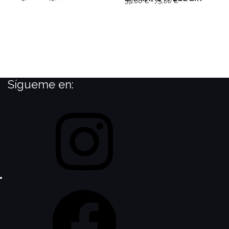
39,00
€
-
75,00
€
Sígueme en: